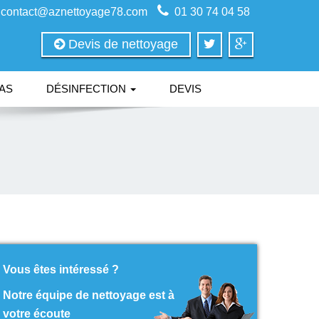
contact@aznettoyage78.com
01 30 74 04 58
Devis de nettoyage
AS
DÉSINFECTION
DEVIS
Vous êtes intéressé ?
Notre équipe de nettoyage est à
votre écoute