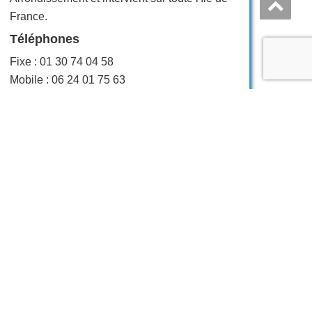
France.
Téléphones
Fixe : 01 30 74 04 58
Mobile : 06 24 01 75 63
Fax
01 77 65 60 08
Email
contact@aznettoyage78.com
Nous contacter
dresse :