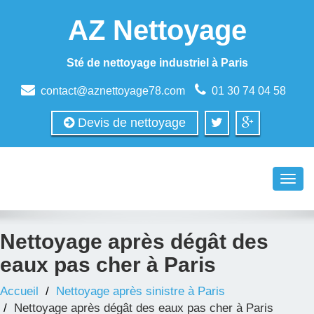
AZ Nettoyage
Sté de nettoyage industriel à Paris
contact@aznettoyage78.com
01 30 74 04 58
Devis de nettoyage
Toggl
navig
Nettoyage après dégât des
eaux pas cher à Paris
Accueil
Nettoyage après sinistre à Paris
Nettoyage après dégât des eaux pas cher à Paris